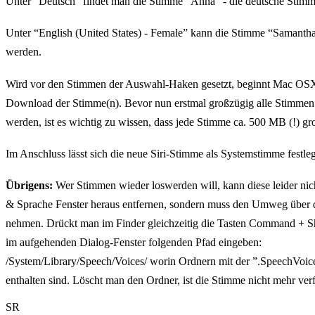
Unter “Deutsch” findet man die Stimme “Anna” - die deutsche Stimme
Unter “English (United States) - Female” kann die Stimme “Samanth
werden.
Wird vor den Stimmen der Auswahl-Haken gesetzt, beginnt Mac OS
Download der Stimme(n). Bevor nun erstmal großzügig alle Stimmen
werden, ist es wichtig zu wissen, dass jede Stimme ca. 500 MB (!) gr
Im Anschluss lässt sich die neue Siri-Stimme als Systemstimme festle
Übrigens:
Wer Stimmen wieder loswerden will, kann diese leider nic
& Sprache Fenster heraus entfernen, sondern muss den Umweg über 
nehmen. Drückt man im Finder gleichzeitig die Tasten Command + S
im aufgehenden Dialog-Fenster folgenden Pfad eingeben:
/System/Library/Speech/Voices/ worin Ordnern mit der ”.SpeechVoic
enthalten sind. Löscht man den Ordner, ist die Stimme nicht mehr ver
SR