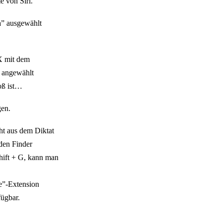
 von Siri.
a” ausgewählt
X mit dem
 angewählt
oß ist…
gen.
ht aus dem Diktat
den Finder
hift + G, kann man
e”-Extension
fügbar.