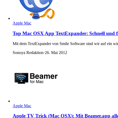
Apple Mac
Top Mac OSX App TextExpander: Schnell und feh
Mit dem TextExpander von Smile Software sind wir auf ein wirkl
Sonoya Redaktion
·
26. Mai 2012
Apple Mac
Apple TV Trick (Mac OSX): Mit Beamer.app all