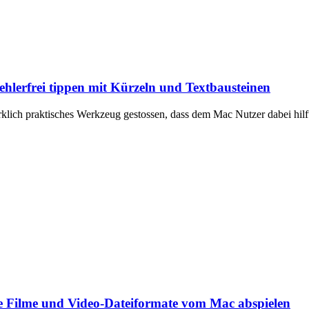
lerfrei tippen mit Kürzeln und Textbausteinen
ich praktisches Werkzeug gestossen, dass dem Mac Nutzer dabei hilft, 
e Filme und Video-Dateiformate vom Mac abspielen