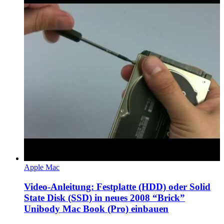
Apple Mac
Video-Anleitung: Festplatte (HDD) oder Solid
State Disk (SSD) in neues 2008 “Brick”
Unibody Mac Book (Pro) einbauen