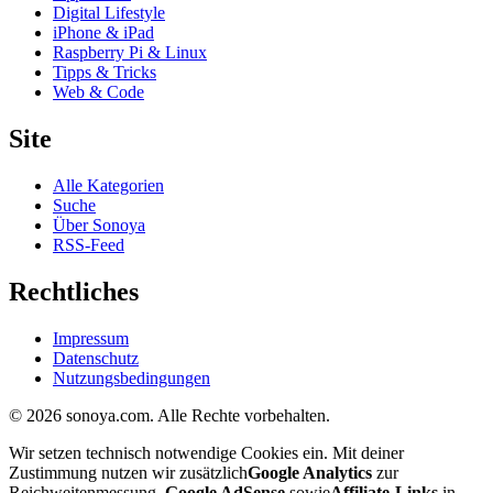
Digital Lifestyle
iPhone & iPad
Raspberry Pi & Linux
Tipps & Tricks
Web & Code
Site
Alle Kategorien
Suche
Über Sonoya
RSS-Feed
Rechtliches
Impressum
Datenschutz
Nutzungsbedingungen
© 2026 sonoya.com. Alle Rechte vorbehalten.
Wir setzen technisch notwendige Cookies ein. Mit deiner
Zustimmung nutzen wir zusätzlich
Google Analytics
zur
Reichweitenmessung,
Google AdSense
sowie
Affiliate-Links
in