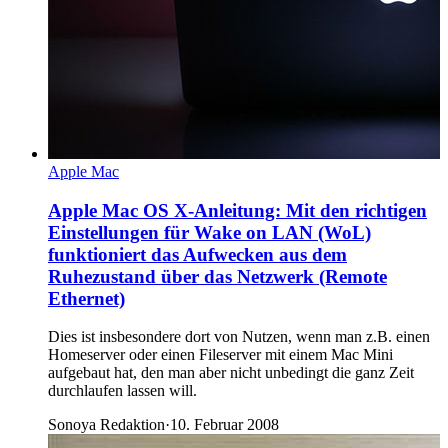
Apple Mac
Apple Mac OS X-Anleitung: Mit den richtigen
Einstellungen für Wake on LAN (WoL)
funktioniert das Aufwecken aus dem
Ruhezustand über das Netzwerk (Remote
Ethernet)
Dies ist insbesondere dort von Nutzen, wenn man z.B. einen
Homeserver oder einen Fileserver mit einem Mac Mini
aufgebaut hat, den man aber nicht unbedingt die ganz Zeit
durchlaufen lassen will.
Sonoya Redaktion
·
10. Februar 2008