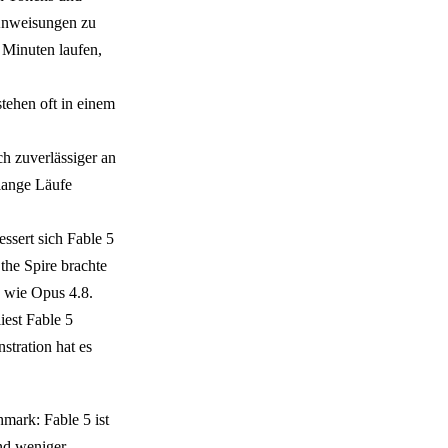
 Anweisungen zu
 Minuten laufen,
tehen oft in einem
ch zuverlässiger an
lange Läufe
ssert sich Fable 5
the Spire brachte
n wie Opus 4.8.
iest Fable 5
stration hat es
hmark: Fable 5 ist
und weniger