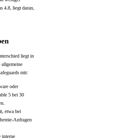
 4.8, liegt daran,
ben
erschied liegt in
e allgemeine
Safeguards mit:
ware oder
able 5 bei 30
en.
t, etwa bei
Chemie-Anfragen
 interne