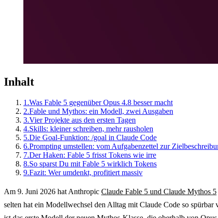
Inhalt
1.
Was Fable 5 gegenüber Opus 4.8 besser macht
2.
Fable und Mythos: ein Modell, zwei Ausgaben
3.
Vier Projekte aus den ersten Tagen
4.
Skills: kleiner schreiben, mehr rausholen
5.
Die Goal-Funktion: /goal in Claude Code
6.
Prompting umstellen: vom Aufgabenzettel zur Zielbeschreib
7.
Der Haken: Fable 5 frisst Tokens wie irre
8.
So sparst Du mit Fable 5 wirklich Tokens
9.
Fazit: Wer umdenkt, profitiert massiv
Am 9. Juni 2026 hat Anthropic
Claude Fable 5 und Claude Mythos 5
selten hat ein Modellwechsel den Alltag mit Claude Code so spürbar v
ist das erste Modell der neuen Mythos-Klasse, die oberhalb von Opus a