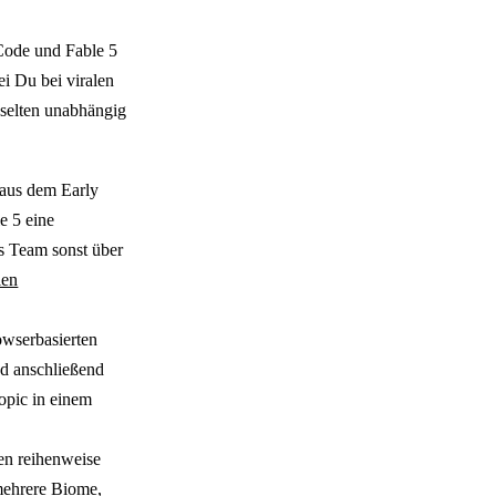
Code und Fable 5
i Du bei viralen
 selten unabhängig
 aus dem Early
e 5 eine
es Team sonst über
len
owserbasierten
nd anschließend
opic in einem
en reihenweise
mehrere Biome,