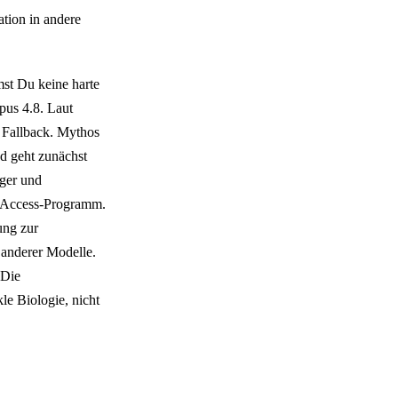
ation in andere
mst Du keine harte
pus 4.8. Laut
n Fallback. Mythos
d geht zunächst
iger und
ed-Access-Programm.
ung zur
anderer Modelle.
 Die
le Biologie, nicht