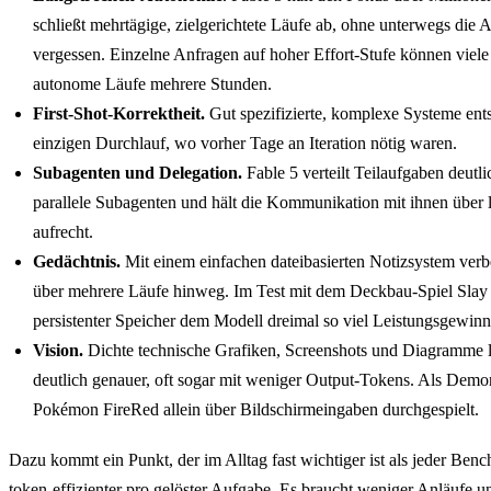
schließt mehrtägige, zielgerichtete Läufe ab, ohne unterwegs die
vergessen. Einzelne Anfragen auf hoher Effort-Stufe können viele
autonome Läufe mehrere Stunden.
First-Shot-Korrektheit.
Gut spezifizierte, komplexe Systeme ents
einzigen Durchlauf, wo vorher Tage an Iteration nötig waren.
Subagenten und Delegation.
Fable 5 verteilt Teilaufgaben deutli
parallele Subagenten und hält die Kommunikation mit ihnen über 
aufrecht.
Gedächtnis.
Mit einem einfachen dateibasierten Notizsystem verbe
über mehrere Läufe hinweg. Im Test mit dem Deckbau-Spiel Slay 
persistenter Speicher dem Modell dreimal so viel Leistungsgewin
Vision.
Dichte technische Grafiken, Screenshots und Diagramme l
deutlich genauer, oft sogar mit weniger Output-Tokens. Als Demon
Pokémon FireRed allein über Bildschirmeingaben durchgespielt.
Dazu kommt ein Punkt, der im Alltag fast wichtiger ist als jeder Benc
token-effizienter pro gelöster Aufgabe. Es braucht weniger Anläufe 