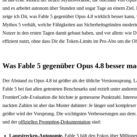
und es arbeitet autonom über Stunden und sogar Tage an einem Ziel. 
zeige ich Dir, was Fable 5 gegenüber Opus 4.8 wirklich besser kann, 
Mythos 5 verhält, welche Fähigkeiten aus Sicherheitsgründen moderi
Nutzer in den ersten Tagen damit gebaut haben, und vor allem: wie 
effizient nutzt, ohne dass Dir die Token-Limits im Pro-Abo um die Oh
Was Fable 5 gegenüber Opus 4.8 besser ma
Der Abstand zu Opus 4.8 ist größer als der übliche Versionssprung. L
Fable 5 bei fast allen getesteten Benchmarks und erzielt unter andere
FrontierCode-Evaluation die höchste je gemessene Punktzahl. Interess
nackten Zahlen ist aber das Muster dahinter: Je länger und komplexer
größer wird der Vorsprung. Die wichtigsten Verbesserungen aus de
und der
offiziellen Prompting-Dokumentation
sind:
Langstrecken-Autonomie.
Fable 5 hält den Fokus über Million