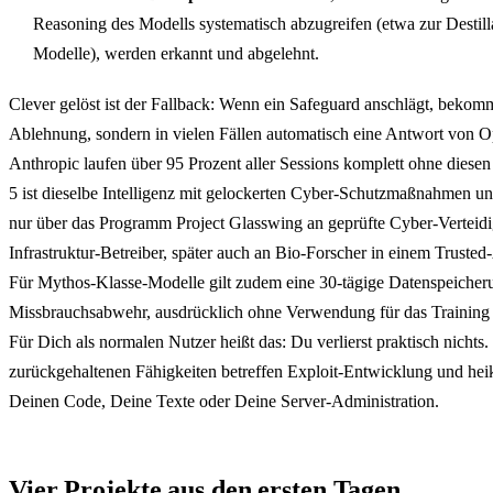
Reasoning des Modells systematisch abzugreifen (etwa zur Destill
Modelle), werden erkannt und abgelehnt.
Clever gelöst ist der Fallback: Wenn ein Safeguard anschlägt, bekom
Ablehnung, sondern in vielen Fällen automatisch eine Antwort von O
Anthropic laufen über 95 Prozent aller Sessions komplett ohne diese
5 ist dieselbe Intelligenz mit gelockerten Cyber-Schutzmaßnahmen un
nur über das Programm Project Glasswing an geprüfte Cyber-Verteid
Infrastruktur-Betreiber, später auch an Bio-Forscher in einem Trust
Für Mythos-Klasse-Modelle gilt zudem eine 30-tägige Datenspeicher
Missbrauchsabwehr, ausdrücklich ohne Verwendung für das Training 
Für Dich als normalen Nutzer heißt das: Du verlierst praktisch nichts.
zurückgehaltenen Fähigkeiten betreffen Exploit-Entwicklung und heik
Deinen Code, Deine Texte oder Deine Server-Administration.
Vier Projekte aus den ersten Tagen