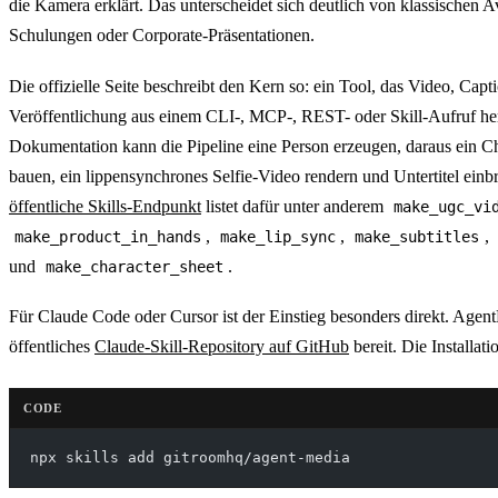
die Kamera erklärt. Das unterscheidet sich deutlich von klassischen A
Schulungen oder Corporate-Präsentationen.
Die offizielle Seite beschreibt den Kern so: ein Tool, das Video, Capt
Veröffentlichung aus einem CLI-, MCP-, REST- oder Skill-Aufruf her
Dokumentation kann die Pipeline eine Person erzeugen, daraus ein Ch
bauen, ein lippensynchrones Selfie-Video rendern und Untertitel einb
öffentliche Skills-Endpunkt
listet dafür unter anderem
make_ugc_vi
,
,
,
make_product_in_hands
make_lip_sync
make_subtitles
und
.
make_character_sheet
Für Claude Code oder Cursor ist der Einstieg besonders direkt. AgentM
öffentliches
Claude-Skill-Repository auf GitHub
bereit. Die Installati
CODE
npx skills add gitroomhq/agent-media