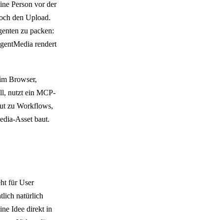
eine Person vor der
noch den Upload.
genten zu packen:
AgentMedia rendert
 im Browser,
ll, nutzt ein MCP-
gut zu Workflows,
edia-Asset baut.
ht für User
lich natürlich
ne Idee direkt in