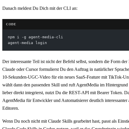
Danach meldest Du Dich mit der CLI an:
CODE
npm i -g agent-media-cli
agent-media login
Der interessante Teil ist nicht der Befehl selbst, sondern die Form de
Claude oder Cursor formulierst Du den Auftrag in natürlicher Sprache,
10-Sekunden-UGC-Video für ein neues SaaS-Feature mit TikTok-Unte
wählt dann den passenden Skill und ruft AgentMedia im Hintergrund 
lieber direkt integrierst, nutzt Du die REST-API mit Bearer Token. D
AgentMedia für Entwickler und Automatisierer deutlich interessanter 
Editoren.
Wenn Du noch nicht mit Claude Skills gearbeitet hast, passt als Einsti
Claude Code Skills in Codex nutzen
, weil er das Grundprinzip wied