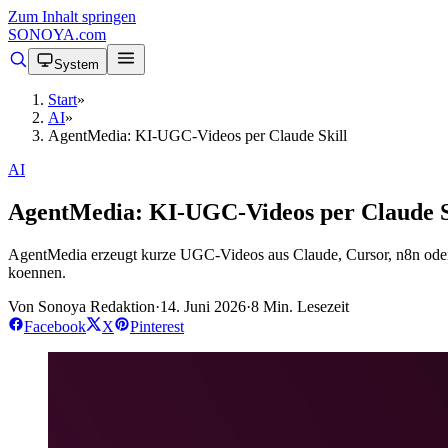
Zum Inhalt springen
SONOYA
.com
System
Start
»
AI
»
AgentMedia: KI-UGC-Videos per Claude Skill
AI
AgentMedia: KI-UGC-Videos per Claude S
AgentMedia erzeugt kurze UGC-Videos aus Claude, Cursor, n8n oder pe
koennen.
Von Sonoya Redaktion
·
14. Juni 2026
·
8 Min. Lesezeit
Facebook
X
Pinterest