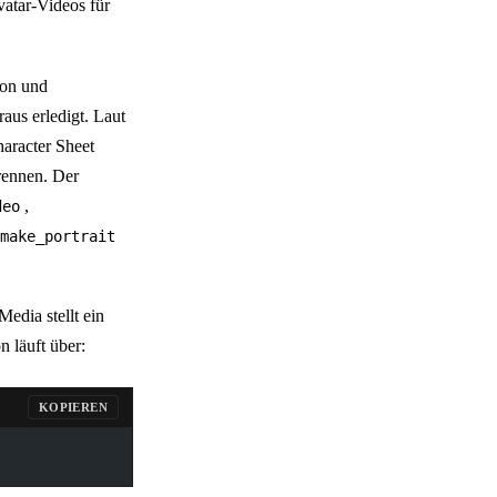
vatar-Videos für
ion und
aus erledigt. Laut
aracter Sheet
rennen. Der
,
deo
make_portrait
edia stellt ein
on läuft über:
KOPIEREN