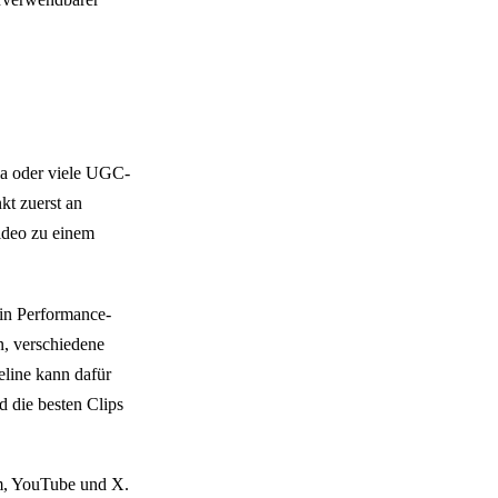
ia oder viele UGC-
t zuerst an
ideo zu einem
.
Ein Performance-
n, verschiedene
eline kann dafür
d die besten Clips
m, YouTube und X.