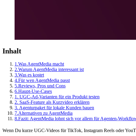
Inhalt
1.
Was AgentMedia macht
2.
Warum AgentMedia interessant ist
3.
Was es kostet
4.
Für wen AgentMedia passt
5.
Reviews, Pros und Cons
6.
Haupt-Use-Cases
1. UGC-Ad-Varianten für ein Produkt testen
2. SaaS-Feature als Kurzvideo erklären
3. Agenturpaket für lokale Kunden bauen
7.
Alternativen zu AgentMedia
8.
Fazit: AgentMedia lohnt sich vor allem für Agenten-Workflo
Wenn Du kurze UGC-Videos für TikTok, Instagram Reels oder YouT