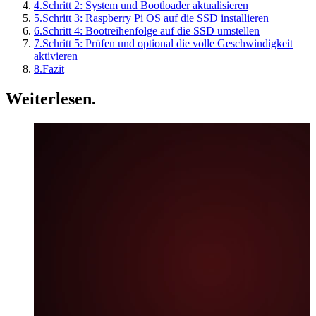
4.
Schritt 2: System und Bootloader aktualisieren
5.
Schritt 3: Raspberry Pi OS auf die SSD installieren
6.
Schritt 4: Bootreihenfolge auf die SSD umstellen
7.
Schritt 5: Prüfen und optional die volle Geschwindigkeit
aktivieren
8.
Fazit
Weiterlesen
.