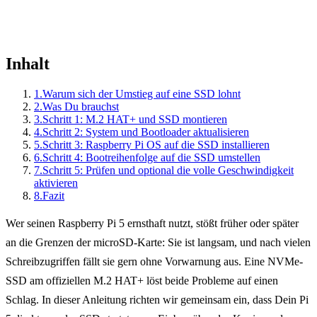
Inhalt
1.
Warum sich der Umstieg auf eine SSD lohnt
2.
Was Du brauchst
3.
Schritt 1: M.2 HAT+ und SSD montieren
4.
Schritt 2: System und Bootloader aktualisieren
5.
Schritt 3: Raspberry Pi OS auf die SSD installieren
6.
Schritt 4: Bootreihenfolge auf die SSD umstellen
7.
Schritt 5: Prüfen und optional die volle Geschwindigkeit
aktivieren
8.
Fazit
Wer seinen Raspberry Pi 5 ernsthaft nutzt, stößt früher oder später
an die Grenzen der microSD-Karte: Sie ist langsam, und nach vielen
Schreibzugriffen fällt sie gern ohne Vorwarnung aus. Eine NVMe-
SSD am offiziellen M.2 HAT+ löst beide Probleme auf einen
Schlag. In dieser Anleitung richten wir gemeinsam ein, dass Dein Pi