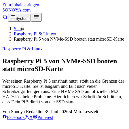
Zum Inhalt springen
SONOYA
.com
System
Start
»
Raspberry Pi & Linux
»
Raspberry Pi 5 von NVMe-SSD booten statt microSD-Karte
Raspberry Pi & Linux
Raspberry Pi 5 von NVMe-SSD booten
statt microSD-Karte
Wer seinen Raspberry Pi 5 ernsthaft nutzt, stößt an die Grenzen der
microSD-Karte: Sie ist langsam und fällt nach vielen
Schreibzugriffen gern aus. Eine NVMe-SSD am offiziellen M.2
HAT+ löst beide Probleme. Hier richten wir Schritt für Schritt ein,
dass Dein Pi 5 direkt von der SSD startet…
Von Sonoya Redaktion
·
8. Juni 2026
·
4 Min. Lesezeit
Facebook
X
Pinterest