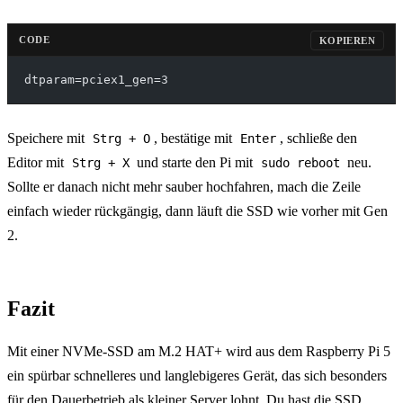
CODE
KOPIEREN
dtparam=pciex1_gen=3
Speichere mit
, bestätige mit
, schließe den
Strg + O
Enter
Editor mit
und starte den Pi mit
neu.
Strg + X
sudo reboot
Sollte er danach nicht mehr sauber hochfahren, mach die Zeile
einfach wieder rückgängig, dann läuft die SSD wie vorher mit Gen
2.
Fazit
Mit einer NVMe-SSD am M.2 HAT+ wird aus dem Raspberry Pi 5
ein spürbar schnelleres und langlebigeres Gerät, das sich besonders
für den Dauerbetrieb als kleiner Server lohnt. Du hast die SSD