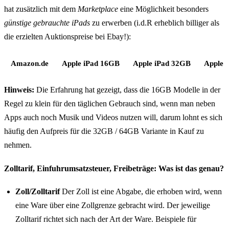
hat zusätzlich mit dem
Marketplace
eine Möglichkeit besonders
günstige gebrauchte iPads
zu erwerben (i.d.R erheblich billiger als
die erzielten Auktionspreise bei Ebay!):
Amazon.de
Apple iPad 16GB
Apple iPad 32GB
Apple 
Hinweis:
Die Erfahrung hat gezeigt, dass die 16GB Modelle in der
Regel zu klein für den täglichen Gebrauch sind, wenn man neben
Apps auch noch Musik und Videos nutzen will, darum lohnt es sich
häufig den Aufpreis für die 32GB / 64GB Variante in Kauf zu
nehmen.
Zolltarif, Einfuhrumsatzsteuer, Freibeträge: Was ist das genau?
Zoll/Zolltarif
Der Zoll ist eine Abgabe, die erhoben wird, wenn
eine Ware über eine Zollgrenze gebracht wird. Der jeweilige
Zolltarif richtet sich nach der Art der Ware. Beispiele für