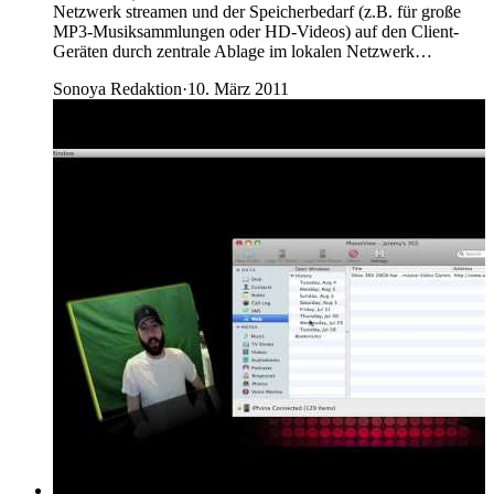
Netzwerk streamen und der Speicherbedarf (z.B. für große
MP3-Musiksammlungen oder HD-Videos) auf den Client-
Geräten durch zentrale Ablage im lokalen Netzwerk…
Sonoya Redaktion
·
10. März 2011