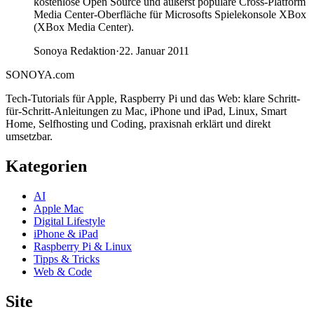
kostenlose Open Source und äußerst populäre Cross-Platform
Media Center-Oberfläche für Microsofts Spielekonsole XBox
(XBox Media Center).
Sonoya Redaktion
·
22. Januar 2011
SONOYA
.com
Tech-Tutorials für Apple, Raspberry Pi und das Web: klare Schritt-
für-Schritt-Anleitungen zu Mac, iPhone und iPad, Linux, Smart
Home, Selfhosting und Coding, praxisnah erklärt und direkt
umsetzbar.
Kategorien
AI
Apple Mac
Digital Lifestyle
iPhone & iPad
Raspberry Pi & Linux
Tipps & Tricks
Web & Code
Site