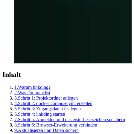
Inhalt
1.
Warum linkding?
2.
Was Du brauchst
3.
Schritt 1: Projektordner anlegen
4.
Schritt 2: docker-compose.yml erstellen
5.
Schritt 3: Zugangsdaten festlegen
6.
Schritt 4: linkding starten
7.
Schritt 5: Anmelden und das erste Lesezeichen speichern
8.
Schritt 6: Browser-Erweiterung verbinden
9.
Aktualisieren und Daten sichern