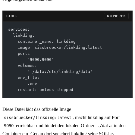
CODE
KOPIEREN
services:
  linkding:
    container_name: linkding
    image: sissbruecker/linkding:latest
    ports:
      - "9090:9090"
    volumes:
      - "./data:/etc/linkding/data"
    env_file:
      - .env
    restart: unless-stopped
Diese Datei lädt das offizielle Image
, macht linkding auf Port
sissbruecker/linkding:latest
erreichbar und bindet den lokalen Ordner
in den
9090
./data
Container ein. Genau dort speichert linkding seine SQLite-