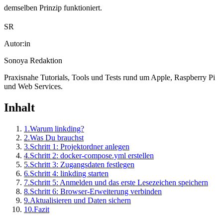
demselben Prinzip funktioniert.
SR
Autor:in
Sonoya Redaktion
Praxisnahe Tutorials, Tools und Tests rund um Apple, Raspberry Pi
und Web Services.
Inhalt
1.
Warum linkding?
2.
Was Du brauchst
3.
Schritt 1: Projektordner anlegen
4.
Schritt 2: docker-compose.yml erstellen
5.
Schritt 3: Zugangsdaten festlegen
6.
Schritt 4: linkding starten
7.
Schritt 5: Anmelden und das erste Lesezeichen speichern
8.
Schritt 6: Browser-Erweiterung verbinden
9.
Aktualisieren und Daten sichern
10.
Fazit