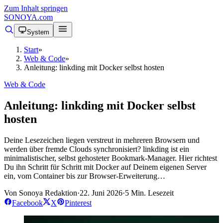
Zum Inhalt springen
SONOYA
.com
System
Start
»
Web & Code
»
Anleitung: linkding mit Docker selbst hosten
Web & Code
Anleitung: linkding mit Docker selbst
hosten
Deine Lesezeichen liegen verstreut in mehreren Browsern und
werden über fremde Clouds synchronisiert? linkding ist ein
minimalistischer, selbst gehosteter Bookmark-Manager. Hier richtest
Du ihn Schritt für Schritt mit Docker auf Deinem eigenen Server
ein, vom Container bis zur Browser-Erweiterung…
Von Sonoya Redaktion
·
22. Juni 2026
·
5 Min. Lesezeit
Facebook
X
Pinterest