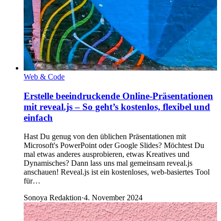
Web & Code
Erstelle beeindruckende Online-Präsentationen
mit reveal.js – So geht’s kostenlos, flexibel und
einfach
Hast Du genug von den üblichen Präsentationen mit
Microsoft's PowerPoint oder Google Slides? Möchtest Du
mal etwas anderes ausprobieren, etwas Kreatives und
Dynamisches? Dann lass uns mal gemeinsam reveal.js
anschauen! Reveal.js ist ein kostenloses, web-basiertes Tool
für…
Sonoya Redaktion
·
4. November 2024